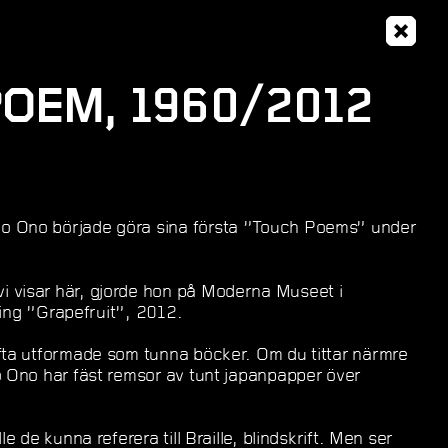
OEM, 1960/2012
o Ono började göra sina första ”Touch Poems” under
 visar här, gjorde hon på Moderna Museet i
lning ”Grapefruit”, 2012.
fta utformade som tunna böcker. Om du tittar närmre
o Ono har fäst remsor av tunt japanpapper över
le de kunna referera till Braille, blindskrift. Men ser