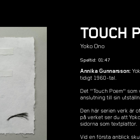
TOUCH P
Yoko Ono
Speltid: 01:47
Yok
Annika Gunnarsson:
tidigt 1960-tal.
Det ”Touch Poem” som vi
anslutning till sin utstäl
Den här serien verk är o
på verket ser du att Yok
sidorna som textplattor.
Vid en första anblick skul