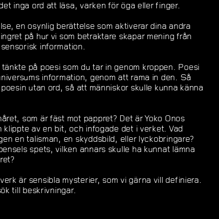
et inga ord att läsa, varken för öga eller finger.
lse, en osynlig berättelse som aktiverar dina andra
ingret på hur vi som betraktare skapar mening från
sensorisk information.
 tänkte på poesi som du tar in genom kroppen. Poesi
 universums information, genom att rama in den. Så
n poesin utan ord, så att människor skulle kunna känna
håret, som är fäst mot pappret? Det är Yoko Onos
klippte av en bit, och infogade det i verket. Vad
gen en talisman, en skyddsbild, eller lyckobringare?
pensels spets, vilken annars skulle ha kunnat lämna
ret?
rk är sensibla mysterier, som vi gärna vill definiera.
ök till beskrivningar.